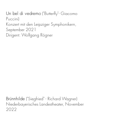
Un bel di vedremo
("Butterfly"- Giacomo
Puccini)
Konzert mit den Leipziger Symphonikern,
September 2021
Dirigent: Wolfgang Rögner
Brünnhilde
("
Siegfried" -
Richard Wagner
)
Niederbayerisches Landestheater, November
2022